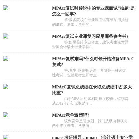
MPAcc复试时传说中的专业课面试“抽题”是
怎么一回事?
答:很多院校在专业课面试环节采用抽题
的形式。通常，考生的...
MPAcc复试专业课复习应用哪些参考书?
答:如果是跨专业考生，建议考生先对照
全国会计硕士专业学位(...
MPAcc复试难吗?什么时候开始准备MPAcC
复试?
答:考生-位先要明确，考研是一种选拔
性考试，也就是考生和考生...
MPAcC复试总成绩在录取总成绩中占多大
比重?
由于MPAcc 初试相对难度较低，特别是
从2012年起初试取消了...
MPAcc竞争激烈吗?
谈到竞争是否激烈，我们从纵向和横向
两个维度来看。从纵向...
mpacc考研辅导，mpacc（会计硕士专业学