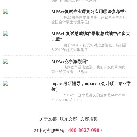
MPAcc复试专业课复习应用哪些参考书?
答:如果是跨专业考生，建议考生先对照
全国会计硕士专业学位(...
MPAcC复试总成绩在录取总成绩中占多大
比重?
由于MPAcc 初试相对难度较低，特别是
从2012年起初试取消了...
MPAcc竞争激烈吗?
谈到竞争是否激烈，我们从纵向和横向
两个维度来看。从纵向...
mpacc考研辅导，mpacc（会计硕士专业学
位）
MPAcc，这个是英文的全称是Master of
Professional Accounti...
关于文都
|
联系文都
|
文都招骋
400-8627-098
24小时客服热线：
/