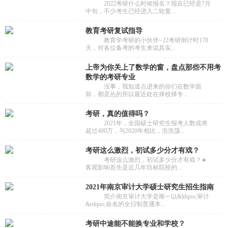
2022考研什么时候报名？现在已经是7月
中旬，不少考生已经进入二轮复...
教育考研复试指导
教育学考研的小伙伴~22考研倒计时178
天，对各位备考的考生来说其实...
上帝为你关上了数学的窗，盘点那些不用考
数学的考研专业
没事，我知道点进来的你们在数学面
前，都是怂的所以最近处在择校择专...
考研，真的值得吗？
2021年，全国硕士研究生报考人数或将
超过400万，与2020年相比，浩浩荡...
考研这么激烈，初试多少分才有戏？
考研这么激烈，初试多少分才有戏？►
客观影响首先是近几年目标院校的...
2021年南京审计大学硕士研究生招生指南
简介南京审计大学是唯一以&ldquo;审计
&rdquo;命名的全日制普通本...
考研中途能不能换专业和学校？