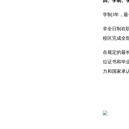
四、学制、
学制3年，最
非全日制在
校区完成全
在规定的最
位证书和毕
力和国家承