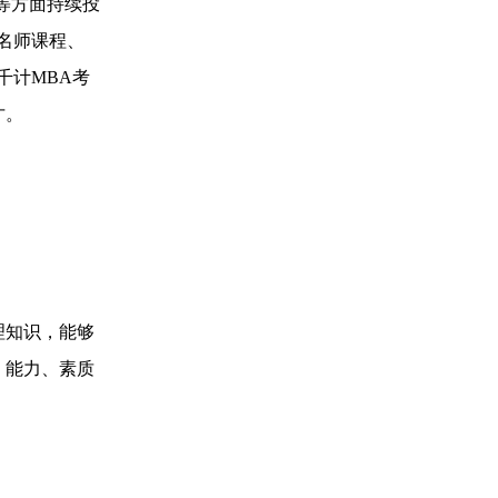
等方面持续投
名师课程、
千计MBA考
才。
理知识，能够
、能力、素质
：