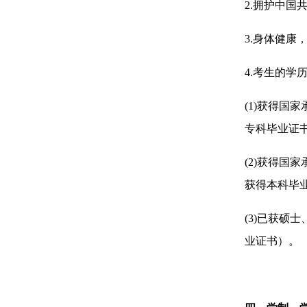
2.拥护中
3.身体健康
4.考生的学
(1)获得国
专科毕业证
(2)获得国
获得本科毕
(3)已获硕
业证书）。