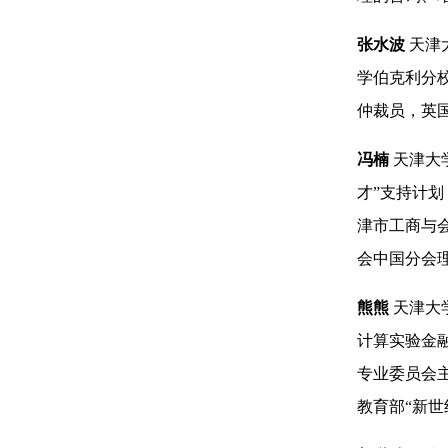
张水波
天津
学伯克利分校
仲裁员，英国
冯楠
天津大
才”支持计划
津市工商与
会中国分会
熊熊
天津大
计算实验金
专业委员会
教育部“新世