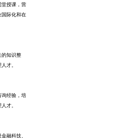
同堂授课，营
业国际化和在
关的知识整
理人才。
咨询经验，培
理人才。
设金融科技、