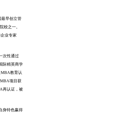
国最早创立管
所院校之一。
和企业专家
且一次性通过
国际精英商学
量MBA教育认
MBA项目获
BA再认证，被
自身特色赢得