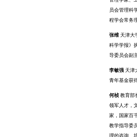
员会管理科
程学会常务
张维
天津大
科学学报》
导委员会副
李敏强
天津
青年基金获
何桢
教育部
领军人才，
家，国家百
教学指导委
理的咨询、